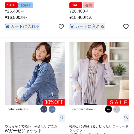
SALE
秋冬物
SALE
春物
¥
26,400
¥
26,400
⇒
⇒
¥
16,500
¥
15,400
税込
税込
カートに入れる
カートに入れる
やわらかくて軽い、やさしいデニム
軽やかに羽織れる、ゆったりテーラード
Wガーゼジャケット
ジャケット