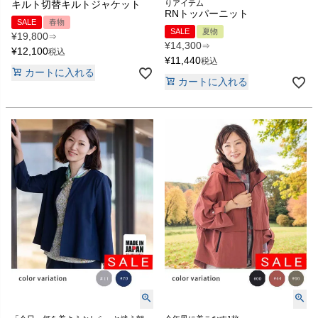
キルト切替キルトジャケット
りアイテム
RNトッパーニット
SALE
春物
SALE
夏物
¥
19,800
⇒
¥
14,300
⇒
¥
12,100
税込
¥
11,440
税込
カートに入れる
カートに入れる