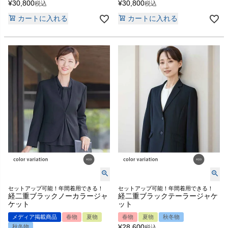
¥
30,800
¥
30,800
税込
税込
カートに入れる
カートに入れる
セットアップ可能！年間着用できる！
セットアップ可能！年間着用できる！
経二重ブラックノーカラージャ
経二重ブラックテーラージャケ
ケット
ット
メディア掲載商品
春物
夏物
春物
夏物
秋冬物
¥
28,600
秋冬物
税込