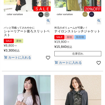
パッと羽織ってさわやかに
衿元のボリュームが可愛い！
シャーリアート後ろスリットベ
ナイロンストレッチジャケット
スト
SALE
春物
秋冬物
SALE
夏物
¥
19,800
⇒
¥
8,800
⇒
¥
15,840
税込
¥
3,300
税込
在庫切れ
カートに入れる
カートに入れる