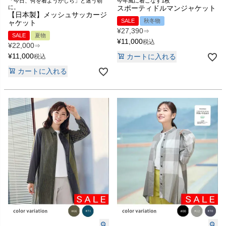
「今日、何を着ようかしら」と迷う朝
今年風に着こなす1枚
に。
スポーティドルマンジャケット
【日本製】メッシュサッカージ
SALE
秋冬物
ャケット
¥
27,390
⇒
SALE
夏物
¥
11,000
税込
¥
22,000
⇒
¥
11,000
カートに入れる
税込
カートに入れる