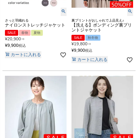
さっと羽織れる
裏プリントがおしゃれで上品見え♪
ナイロンストレッチジャケット
【洗える】ボンディング裏プリ
ントジャケット
SALE
春物
夏物
SALE
秋冬物
¥
20,900
⇒
¥
19,800
⇒
¥
9,900
税込
¥
9,900
税込
カートに入れる
カートに入れる