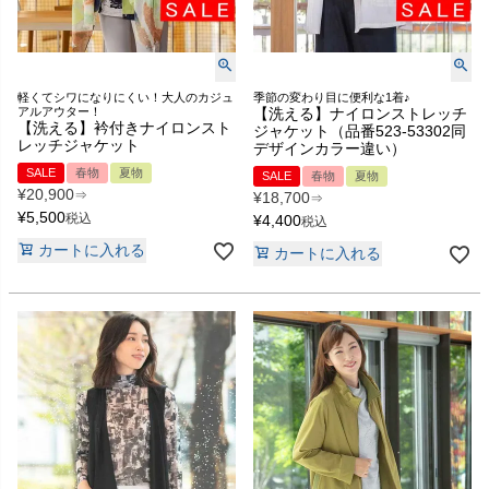
軽くてシワになりにくい！大人のカジュ
季節の変わり目に便利な1着♪
アルアウター！
【洗える】ナイロンストレッチ
【洗える】衿付きナイロンスト
ジャケット（品番523-53302同
レッチジャケット
デザインカラー違い）
SALE
春物
夏物
SALE
春物
夏物
¥
20,900
⇒
¥
18,700
⇒
¥
5,500
税込
¥
4,400
税込
カートに入れる
カートに入れる