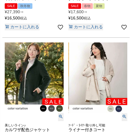
SALE
秋冬物
SALE
春物
夏物
¥
27,390
¥
17,600
⇒
⇒
¥
16,500
¥
16,500
税込
税込
カートに入れる
カートに入れる
美しいライン♪
ﾌｰﾄﾞ・ﾗｲﾅｰ取り外し可能
カルワザ配色ジャケット
ライナー付きコート