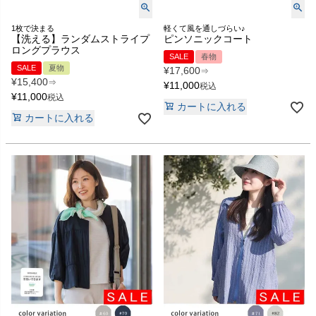
1枚で決まる
軽くて風を通しづらい♪
【洗える】ランダムストライプ
ピンソニックコート
ロングプラウス
SALE
春物
SALE
夏物
¥
17,600
⇒
¥
15,400
⇒
¥
11,000
税込
¥
11,000
税込
カートに入れる
カートに入れる