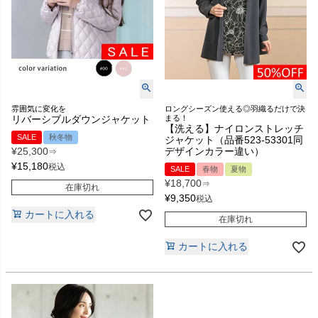
雰囲気に変化を
ロングシーズン使える◎羽織るだけで決
リバーシブルダウンジャケット
まる！
【洗える】ナイロンストレッチ
SALE
秋冬物
ジャケット（品番523-53301同
¥
25,300
デザインカラー違い）
⇒
¥
15,180
税込
SALE
春物
夏物
¥
18,700
⇒
在庫切れ
¥
9,350
税込
カートに入れる
在庫切れ
カートに入れる