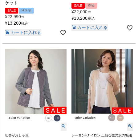
ケット
SALE
春物
SALE
秋冬物
¥
22,000
⇒
¥
22,990
⇒
¥
13,200
税込
¥
13,200
税込
カートに入れる
カートに入れる
切替がおしゃれ
レーヨン×ナイロン 上品な微光沢の羽織