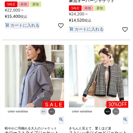
麻混オーバージャケット
SALE
春物
夏物
SALE
春物
夏物
¥
22,000
⇒
¥
24,200
⇒
¥
15,400
税込
¥
14,520
税込
カートに入れる
カートに入れる
軽やかに羽織れる大人のジャケット
きちんと見えて、驚くほど楽
ナローストライプジャケット
ストレッチツイードジャケット