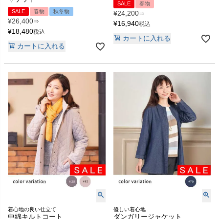
SALE
春物
SALE
春物
秋冬物
¥
24,200
⇒
¥
26,400
⇒
¥
16,940
税込
¥
18,480
税込
カートに入れる
カートに入れる
着心地の良い仕立て
優しい着心地
中綿キルトコート
ダンガリージャケット