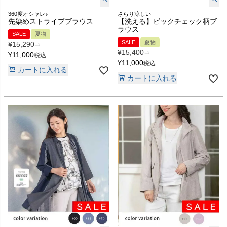
360度オシャレ♪
さらり涼しい
先染めストライプブラウス
【洗える】ビックチェック柄ブ
ラウス
SALE
夏物
SALE
夏物
¥
15,290
⇒
¥
15,400
⇒
¥
11,000
税込
¥
11,000
税込
カートに入れる
カートに入れる