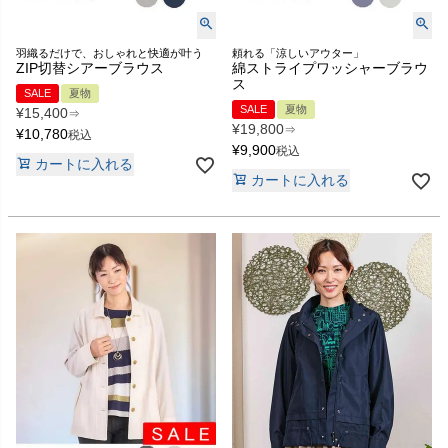
羽織るだけで、おしゃれと快適が叶う
頼れる「涼しいアウター」
ZIP切替シアーブラウス
綿ストライプワッシャーブラウ
ス
SALE
夏物
SALE
夏物
¥
15,400
⇒
¥
19,800
⇒
¥
10,780
税込
¥
9,900
税込
カートに入れる
カートに入れる