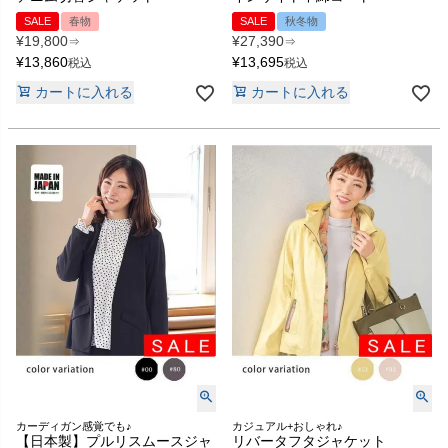
SALE
春物
SALE
秋冬物
¥
19,800
¥
27,390
⇒
⇒
¥
13,860
¥
13,695
税込
税込
カートに入れる
カートに入れる
カーディガン感覚でも♪
カジュアル+おしゃれ♪
【日本製】プルリスムースジャ
リバータフタジャケット