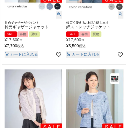
甘めギャザーがポイント
幅広く使える♪上品さ醸し出す
衿元ギャザージャケット
綿ストレッチジャケット
SALE
春物
夏物
SALE
春物
夏物
¥
17,600
¥
17,600
⇒
⇒
¥
7,700
¥
5,500
税込
税込
カートに入れる
カートに入れる