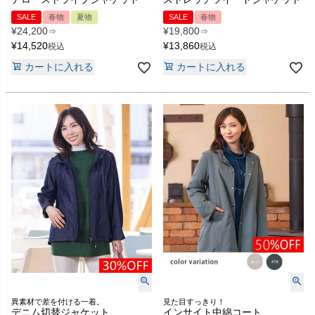
SALE
春物
夏物
SALE
春物
¥
24,200
¥
19,800
⇒
⇒
¥
14,520
¥
13,860
税込
税込
カートに入れる
カートに入れる
異素材で差を付ける一着。
見た目すっきり！
デニム切替ジャケット
インサイト中綿コート