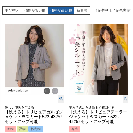
45
件中
1
-
45
件表示
並び替え
価格が安い順
価格が高い順
新着順
優しい印象を与える
卒入学式から通勤まで着回せる
【洗える】トリピュアガルゼジ
【洗える】トリピュアテーラー
ャケット※スカート522-43252
ジャケット※スカート522-
セットアップ可能
43252セットアップ可能
春物
夏物
秋冬物
春物