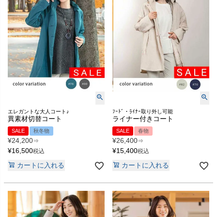
エレガントな大人コート♪
ﾌｰﾄﾞ・ﾗｲﾅｰ取り外し可能
異素材切替コート
ライナー付きコート
SALE
秋冬物
SALE
春物
¥
24,200
¥
26,400
⇒
⇒
¥
16,500
¥
15,400
税込
税込
カートに入れる
カートに入れる