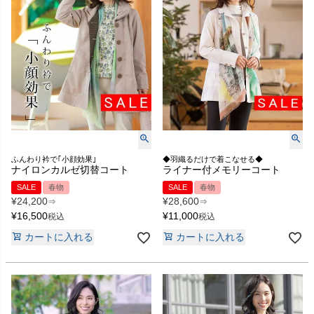
ふんわり衿で｢小顔効果｣
◆羽織るだけで着こなせる◆
ナイロンカルゼ切替コート
ライナー付メモリーコート
SALE
春物
SALE
春物
¥
24,200
¥
28,600
⇒
⇒
¥
16,500
¥
11,000
税込
税込
カートに入れる
カートに入れる