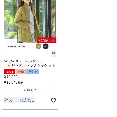
衿元のボリュームが可愛い！
ナイロンストレッチジャケット
SALE
春物
秋冬物
¥
19,800
⇒
¥
15,840
税込
在庫切れ
カートに入れる