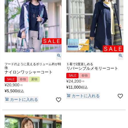
フードのように見えるボリューム衿が特
１着で2度楽しめる
徴
リバーシブルメモリーコート
ナイロンワッシャーコート
SALE
春物
SALE
春物
夏物
¥
24,200
⇒
¥
20,900
⇒
¥
11,000
税込
¥
5,500
税込
カートに入れる
カートに入れる