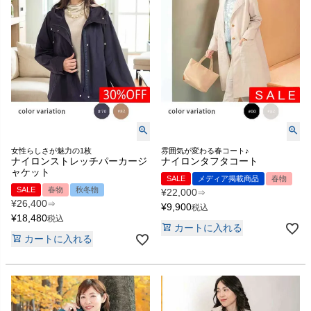
女性らしさが魅力の1枚
雰囲気が変わる春コート♪
ナイロンストレッチパーカージ
ナイロンタフタコート
ャケット
SALE
メディア掲載商品
春物
SALE
春物
秋冬物
¥
22,000
⇒
¥
26,400
⇒
¥
9,900
税込
¥
18,480
税込
カートに入れる
カートに入れる