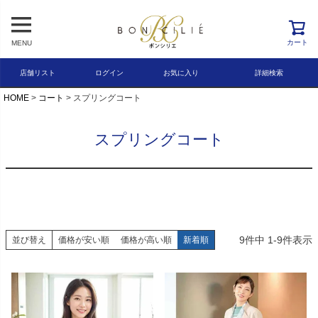
レビュー順
キーワードヒット順
カート
MENU
検索
店舗リスト
ログイン
お気に入り
詳細検索
HOME
コート
スプリングコート
スプリングコート
9
件中
1
-
9
件表示
並び替え
価格が安い順
価格が高い順
新着順