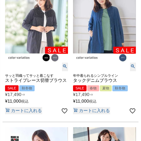
サッと羽織ってサッと着こなす
年中着られるシンプルライン
ストライプレース切替ブラウス
タックデニムブラウス
SALE
秋冬物
SALE
春物
夏物
秋冬物
¥
17,490
¥
17,490
⇒
⇒
¥
11,000
¥
11,000
税込
税込
カートに入れる
カートに入れる