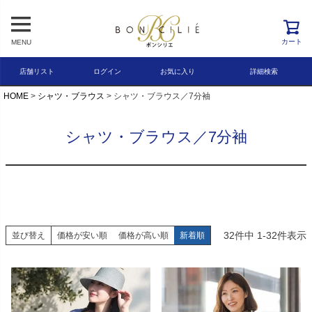
レビュー順
キーワードヒット順
カート
MENU
検索
店舗リスト
ログイン
お気に入り
詳細検索
HOME
シャツ・ブラウス
シャツ・ブラウス／7分袖
シャツ・ブラウス／7分袖
32
件中
1
-
32
件表示
並び替え
価格が安い順
価格が高い順
新着順