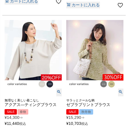
カートに入れる
カートに入れる
無理なく美しい着こなし
サラッとクールな柄
アクアス―ティングブラウス
ゼブラプリントブラウス
SALE
春物
SALE
秋冬物
¥
14,300
¥
15,290
⇒
⇒
¥
11,440
¥
10,703
税込
税込