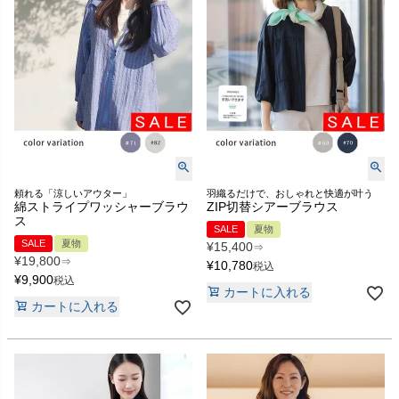
頼れる「涼しいアウター」
羽織るだけで、おしゃれと快適が叶う
綿ストライプワッシャーブラウ
ZIP切替シアーブラウス
ス
SALE
夏物
SALE
夏物
¥
15,400
⇒
¥
19,800
⇒
¥
10,780
税込
¥
9,900
税込
カートに入れる
カートに入れる