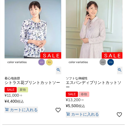
着心地抜群
ソフトな伸縮性
シトラス花プリントカットソー
エスパンディプリントカットソ
ー
SALE
夏物
SALE
春物
¥
11,000
⇒
¥
13,200
⇒
¥
4,400
税込
¥
5,500
税込
カートに入れる
カートに入れる