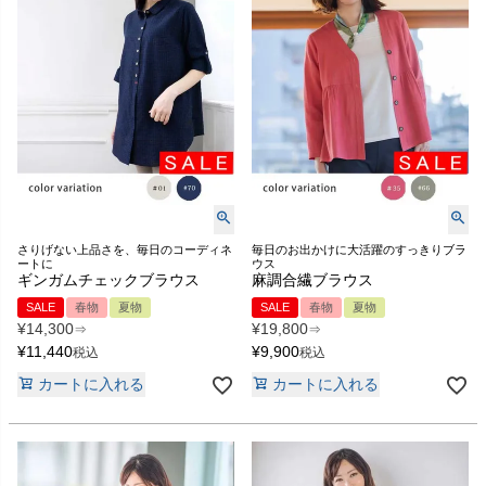
さりげない上品さを、毎日のコーディネ
毎日のお出かけに大活躍のすっきりブラ
ートに
ウス
ギンガムチェックブラウス
麻調合繊ブラウス
SALE
春物
夏物
SALE
春物
夏物
¥
14,300
¥
19,800
⇒
⇒
¥
11,440
¥
9,900
税込
税込
カートに入れる
カートに入れる