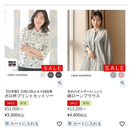
【日本製】日焼け防止＆小顔効果
甘めのギャザーたっぷり
ポロ衿プリントカットソー
綿ローンブラウス
SALE
夏物
SALE
夏物
¥
11,000
¥
13,200
⇒
⇒
¥
3,300
¥
4,400
税込
税込
カートに入れる
カートに入れる