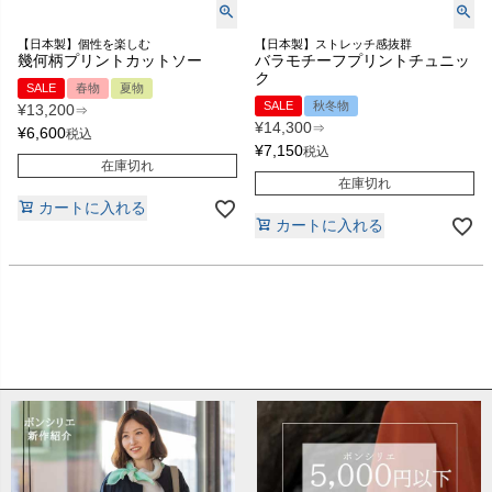
【日本製】個性を楽しむ
【日本製】ストレッチ感抜群
幾何柄プリントカットソー
バラモチーフプリントチュニッ
ク
SALE
春物
夏物
SALE
秋冬物
¥
13,200
⇒
¥
14,300
⇒
¥
6,600
税込
¥
7,150
税込
在庫切れ
在庫切れ
カートに入れる
カートに入れる