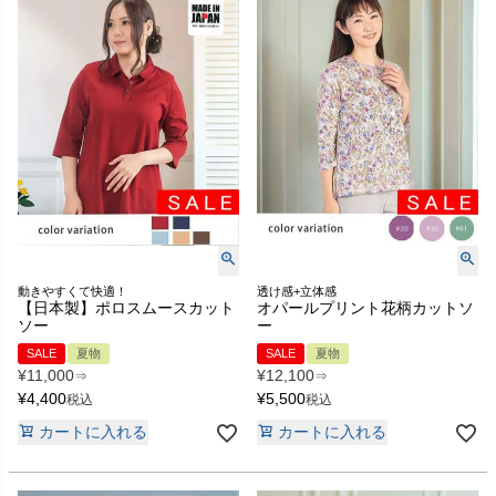
動きやすくて快適！
透け感+立体感
【日本製】ポロスムースカット
オパールプリント花柄カットソ
ソー
ー
SALE
夏物
SALE
夏物
¥
11,000
¥
12,100
⇒
⇒
¥
4,400
¥
5,500
税込
税込
カートに入れる
カートに入れる