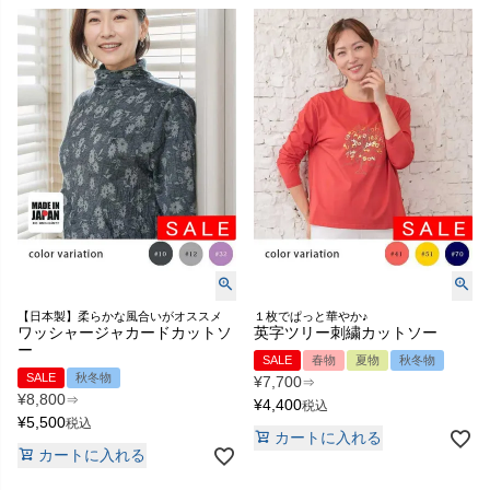
【日本製】柔らかな風合いがオススメ
１枚でぱっと華やか♪
ワッシャージャカードカットソ
英字ツリー刺繍カットソー
ー
SALE
春物
夏物
秋冬物
SALE
秋冬物
¥
7,700
⇒
¥
8,800
⇒
¥
4,400
税込
¥
5,500
税込
カートに入れる
カートに入れる