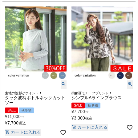
生地の陰影がポイント！
抽象画モチーフプリント！
タック波柄ボトルネックカット
シンプルAラインブラウス
ソー
SALE
秋冬物
SALE
秋冬物
¥
7,700
⇒
¥
11,000
⇒
¥
3,300
税込
¥
7,700
税込
カートに入れる
カートに入れる