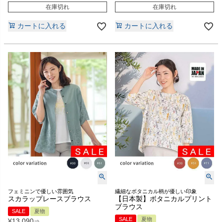
在庫切れ
在庫切れ
カートに入れる
カートに入れる
フェミニンで優しい雰囲気
繊細なボタニカル柄が優しい印象
スカラップレースブラウス
【日本製】ボタニカルプリント
ブラウス
SALE
夏物
SALE
夏物
¥
13,090
⇒