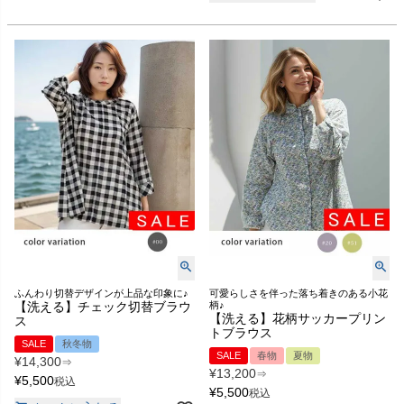
ふんわり切替デザインが上品な印象に♪
可愛らしさを伴った落ち着きのある小花
【洗える】チェック切替ブラウ
柄♪
【洗える】花柄サッカープリン
ス
トブラウス
SALE
秋冬物
SALE
春物
夏物
¥
14,300
⇒
¥
13,200
⇒
¥
5,500
税込
¥
5,500
税込