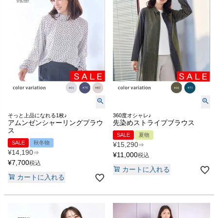
そっと上品になれる1枚♪
360度オシャレ♪
アムンゼンシャーリングプラウ
先染めストライプブラウス
ス
SALE
夏物
SALE
秋冬物
¥
15,290
⇒
¥
14,190
⇒
¥
11,000
税込
¥
7,700
税込
カートに入れる
カートに入れる