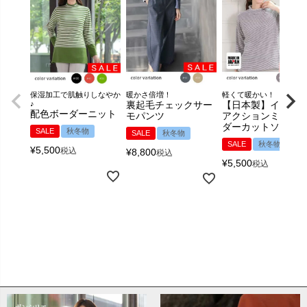
保湿加工で肌触りしなやか
暖かさ倍増！
軽くて暖かい！
♪
裏起毛チェックサー
【日本製】インタ
配色ボーダーニット
モパンツ
アクションミニボ
ダーカットソー
SALE
秋冬物
SALE
秋冬物
SALE
秋冬物
¥
5,500
税込
¥
8,800
税込
¥
5,500
税込