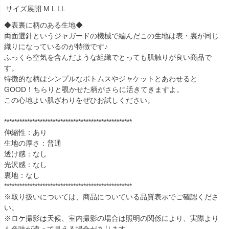
サイズ展開
M L LL
◆表裏に柄のある生地◆
両面選針というジャガードの機械で編んだこの生地は表・裏が同じ
織りになっているのが特徴です♪
ふっくら空気を含んだような組織でとっても肌触りが良い商品で
す。
特徴的な柄はシンプルなボトムスやジャケットとあわせると
GOOD！ちらりと覗かせた柄がさらに活きてきますよ。
この心地よい肌ざわりをぜひお試しください。
**************************************************
伸縮性：あり
生地の厚さ：普通
透け感：なし
光沢感：なし
裏地：なし
**************************************************
※取り扱いについては、商品についている品質表示でご確認くださ
い。
※ロケ撮影は天候、室内撮影の場合は照明の関係により、実際より
も色味が違って見える場合があります。