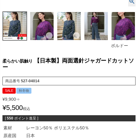
ボルドー
【日本製】両面選針ジャガードカットソ
柔らかい肌触り
ー
商品番号
527-04014
SALE
秋冬物
¥
9,900
⇒
¥
5,500
税込
[
550
ポイント進呈 ]
素材
レーヨン50％ ポリエステル50％
原産国
日本