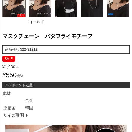
ゴールド
マスクチェーン バタフライモチーフ
商品番号
522-91212
SALE
¥
1,980
⇒
¥
550
税込
[
55
ポイント進呈 ]
素材
合金
原産国
韓国
サイズ展開
Ｆ