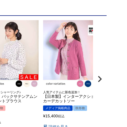
シャーリング♪
人気アイテムに新色追加！
脚のラインも美
】バックサテンアムン
【日本製】インターアクション
裏起毛ハイ
ントブラウス
カーデカットソー
春物
秋冬
物
メディア掲載商品
秋冬物
¥
13,200
税込
¥
15,400
税込
詳細を見
込
詳細を見る