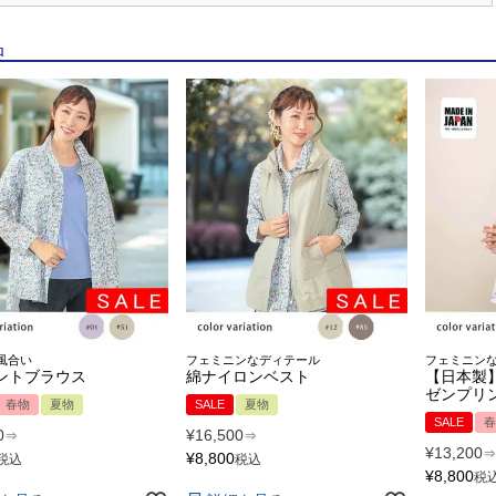
品
風合い
フェミニンなディテール
フェミニンな
ントブラウス
綿ナイロンベスト
【日本製
ゼンプリ
春物
夏物
SALE
夏物
SALE
春
0
¥
16,500
⇒
⇒
¥
13,200
⇒
¥
8,800
税込
税込
¥
8,800
税