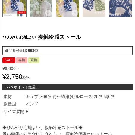
接触冷感ストール
ひんやり心地よい
商品番号
563-96362
SALE
春物
夏物
¥
6,600
⇒
¥
2,750
税込
[
275
ポイント進呈 ]
素材
キュプラ66％ 再生繊維(セルロース)28％ 絹6％
原産国
インド
サイズ展開
F
◆ひんやり心地よい、接触冷感ストール◆
暑い季節のお出かけにうれしい、接触冷感素材のストール。