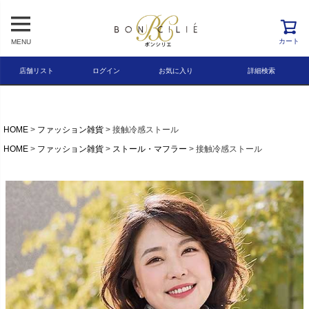
レビュー順
キーワードヒット順
カート
MENU
検索
店舗リスト
ログイン
お気に入り
詳細検索
HOME
ファッション雑貨
接触冷感ストール
HOME
ファッション雑貨
ストール・マフラー
接触冷感ストール