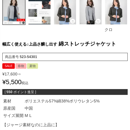
クロ
綿ストレッチジャケット
幅広く使える♪上品さ醸し出す
商品番号
523-54301
SALE
春物
夏物
¥
17,600
⇒
¥
5,500
税込
[
550
ポイント進呈 ]
素材
ポリエステル57%綿38%ポリウレタン5%
原産国
中国
サイズ展開
M L
【ジャージ素材なのに上品に】