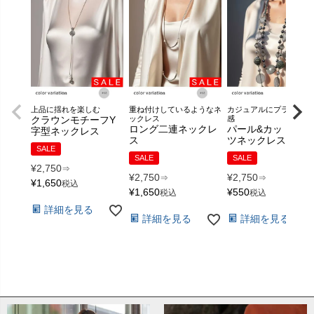
上品に揺れを楽しむ
重ね付けしているようなネ
カジュアルにプラスの存
クラウンモチーフY
ックレス
感
ロング二連ネックレ
パール&カットパー
字型ネックレス
ス
ツネックレス
SALE
SALE
SALE
¥
2,750
⇒
¥
2,750
¥
2,750
⇒
⇒
¥
1,650
税込
¥
1,650
¥
550
税込
税込
詳細を見る
詳細を見る
詳細を見る