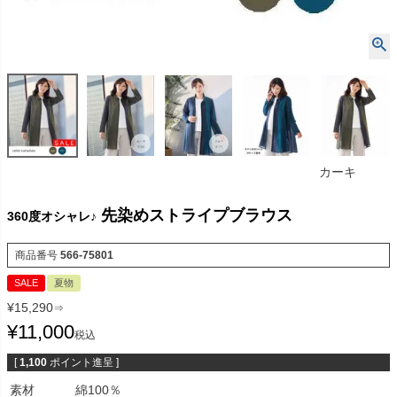
カーキ
先染めストライプブラウス
360度オシャレ♪
商品番号
566-75801
SALE
夏物
¥
15,290
⇒
¥
11,000
税込
[
1,100
ポイント進呈 ]
素材
綿100％