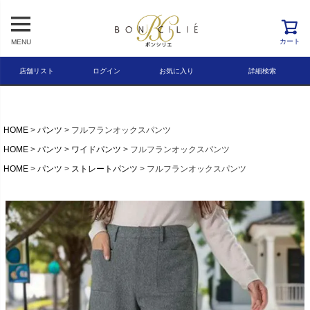
レビュー順
キーワードヒット順
カート
MENU
検索
店舗リスト
ログイン
お気に入り
詳細検索
HOME
パンツ
フルフランオックスパンツ
HOME
パンツ
ワイドパンツ
フルフランオックスパンツ
HOME
パンツ
ストレートパンツ
フルフランオックスパンツ