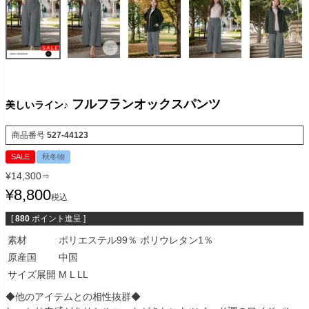
フルフランオックスパンツ
美しいライン♪
商品番号
527-44123
SALE
秋冬物
¥
14,300
⇒
¥
8,800
税込
[
880
ポイント進呈 ]
素材
ポリエステル99％ ポリウレタン1％
原産国
中国
サイズ展開
M L LL
◆他のアイテムとの相性抜群◆