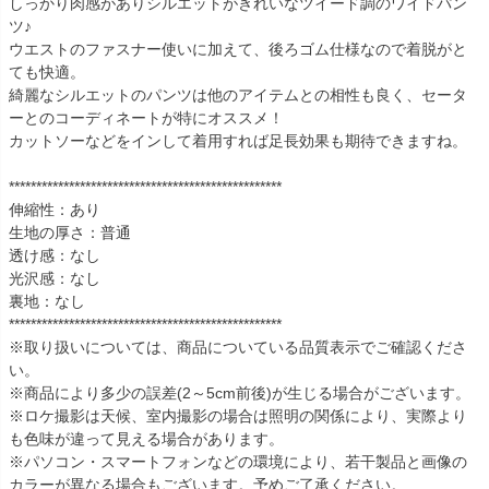
しっかり肉感がありシルエットがきれいなツイード調のワイドパン
ツ♪
ウエストのファスナー使いに加えて、後ろゴム仕様なので着脱がと
ても快適。
綺麗なシルエットのパンツは他のアイテムとの相性も良く、セータ
ーとのコーディネートが特にオススメ！
カットソーなどをインして着用すれば足長効果も期待できますね。
**************************************************
伸縮性：あり
生地の厚さ：普通
透け感：なし
光沢感：なし
裏地：なし
**************************************************
※取り扱いについては、商品についている品質表示でご確認くださ
い。
※商品により多少の誤差(2～5cm前後)が生じる場合がございます。
※ロケ撮影は天候、室内撮影の場合は照明の関係により、実際より
も色味が違って見える場合があります。
※パソコン・スマートフォンなどの環境により、若干製品と画像の
カラーが異なる場合もございます。予めご了承ください。