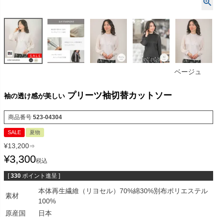
ベージュ
プリーツ袖切替カットソー
袖の透け感が美しい
商品番号
523-04304
SALE
夏物
¥
13,200
⇒
¥
3,300
税込
[
330
ポイント進呈 ]
本体再生繊維（リヨセル）70%綿30%別布ポリエステル
素材
100%
原産国
日本