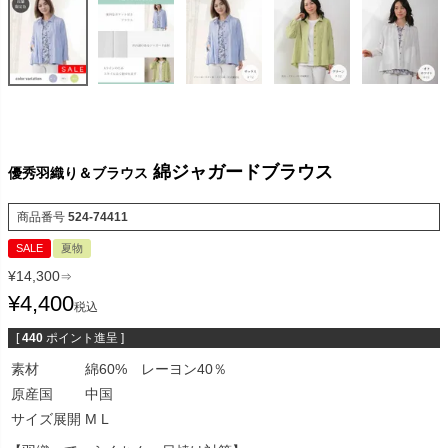
綿ジャガードブラウス
優秀羽織り＆ブラウス
商品番号
524-74411
SALE
夏物
¥
14,300
⇒
¥
4,400
税込
[
440
ポイント進呈 ]
素材
綿60% レーヨン40％
原産国
中国
サイズ展開
M L