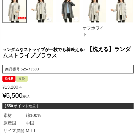
オフホワイ
ト
【洗える】ランダ
ランダムなストライプが一枚でも着映える♪
ムストライプブラウス
商品番号
525-73503
SALE
夏物
¥
13,200
⇒
¥
5,500
税込
[
550
ポイント進呈 ]
素材
綿100%
原産国
中国
サイズ展開
M L LL