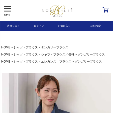
レビュー順
キーワードヒット順
カート
MENU
検索
店舗リスト
ログイン
お気に入り
詳細検索
HOME
シャツ・ブラウス
ダンガリーブラウス
HOME
シャツ・ブラウス
シャツ・ブラウス／長袖
ダンガリーブラウス
HOME
シャツ・ブラウス
エレガンス ブラウス
ダンガリーブラウス