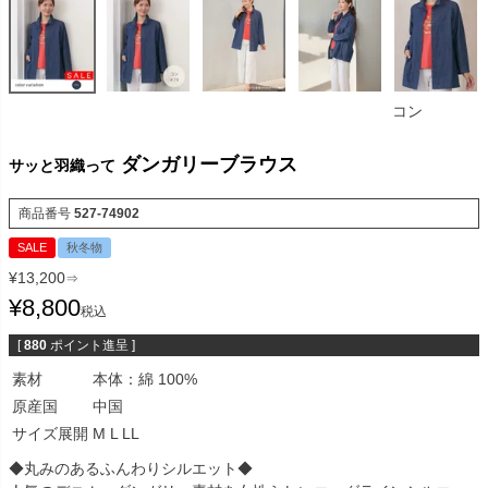
コン
ダンガリーブラウス
サッと羽織って
商品番号
527-74902
SALE
秋冬物
¥
13,200
⇒
¥
8,800
税込
[
880
ポイント進呈 ]
素材
本体：綿 100%
原産国
中国
サイズ展開
M L LL
◆丸みのあるふんわりシルエット◆