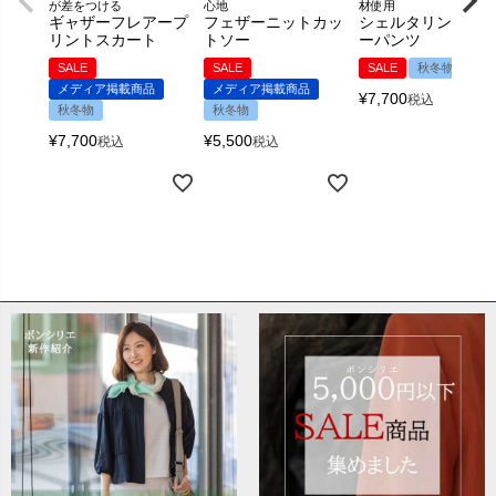
が差をつける
心地
材使用
ギャザーフレアープ
フェザーニットカッ
シェルタリングカ
リントスカート
トソー
ーパンツ
SALE
SALE
SALE
秋冬物
メディア掲載商品
メディア掲載商品
¥
7,700
税込
秋冬物
秋冬物
¥
7,700
¥
5,500
税込
税込