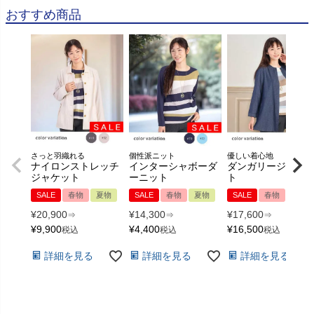
おすすめ商品
さっと羽織れる
個性派ニット
優しい着心地
ナイロンストレッチ
インターシャボーダ
ダンガリージャケ
ジャケット
ーニット
ト
SALE
春物
夏物
SALE
春物
夏物
SALE
春物
夏物
¥
20,900
¥
14,300
¥
17,600
⇒
⇒
⇒
¥
9,900
¥
4,400
¥
16,500
税込
税込
税込
詳細を見る
詳細を見る
詳細を見る