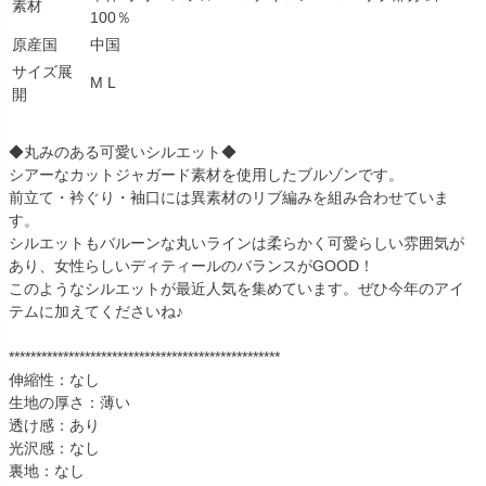
素材
100％
原産国
中国
サイズ展
M L
開
◆丸みのある可愛いシルエット◆
シアーなカットジャガード素材を使用したブルゾンです。
前立て・衿ぐり・袖口には異素材のリブ編みを組み合わせていま
す。
シルエットもバルーンな丸いラインは柔らかく可愛らしい雰囲気が
あり、女性らしいディティールのバランスがGOOD！
このようなシルエットが最近人気を集めています。ぜひ今年のアイ
テムに加えてくださいね♪
**************************************************
伸縮性：なし
生地の厚さ：薄い
透け感：あり
光沢感：なし
裏地：なし