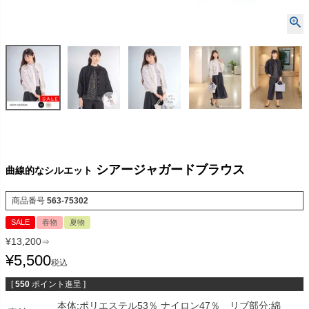
シアージャガードブラウス
曲線的なシルエット
商品番号
563-75302
SALE
春物
夏物
¥
13,200
⇒
¥
5,500
税込
[
550
ポイント進呈 ]
本体:ポリエステル53％ ナイロン47％ リブ部分:綿