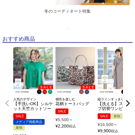
冬のコーディネート特集
おすすめ商品
人気のデザイン
個性を楽しむ
縦ラインすっきり
【手洗いOK】シルケ
花柄トートバッグ
【洗える】ストラ
ット天竺カットソー
プ切替ワンピース
SALE
SALE
SALE
夏物
¥
5,500
⇒
メディア掲載商品
¥
16,500
⇒
¥
2,200
税込
夏物
¥
9,900
税込