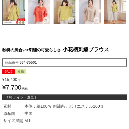
小花柄刺繍ブラウス
独特の風合い+刺繍の可愛らしさ
商品番号
564-75501
SALE
夏物
¥
15,400
⇒
¥
7,700
税込
[
770
ポイント進呈 ]
素材
本体：綿100％ 刺繍糸：ポリエステル100％
原産国
中国
サイズ展開
M L