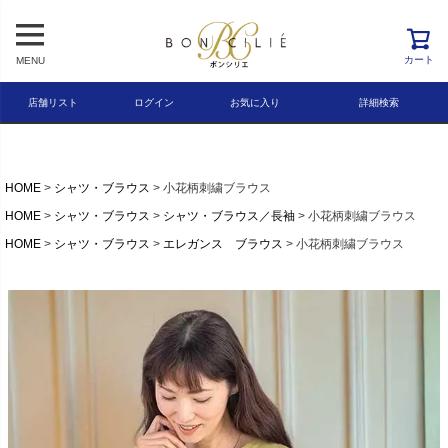
レビュー順
キーワードヒット順
カート
MENU
検索
店舗リスト
ログイン
お気に入り
詳細検索
HOME
シャツ・ブラウス
小花柄刺繍ブラウス
HOME
シャツ・ブラウス
シャツ・ブラウス／長袖
小花柄刺繍ブラウス
HOME
シャツ・ブラウス
エレガンス ブラウス
小花柄刺繍ブラウス