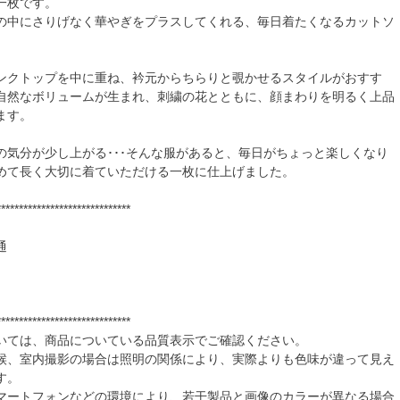
一枚です。
の中にさりげなく華やぎをプラスしてくれる、毎日着たくなるカットソ
ンクトップを中に重ね、衿元からちらりと覗かせるスタイルがおすす
自然なボリュームが生まれ、刺繍の花とともに、顔まわりを明るく上品
ます。
の気分が少し上がる･･･そんな服があると、毎日がちょっと楽しくなり
めて長く大切に着ていただける一枚に仕上げました。
******************************
通
******************************
いては、商品についている品質表示でご確認ください。
候、室内撮影の場合は照明の関係により、実際よりも色味が違って見え
す。
マートフォンなどの環境により、若干製品と画像のカラーが異なる場合