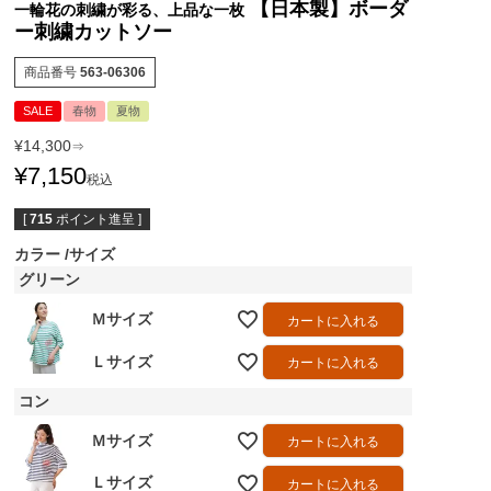
【日本製】ボーダ
一輪花の刺繍が彩る、上品な一枚
ー刺繍カットソー
商品番号
563-06306
SALE
春物
夏物
¥
14,300
⇒
¥
7,150
税込
[
715
ポイント進呈 ]
カラー
サイズ
グリーン
Ｍサイズ
カートに入れる
Ｌサイズ
カートに入れる
コン
Ｍサイズ
カートに入れる
Ｌサイズ
カートに入れる