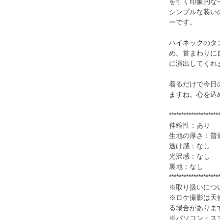
を引く印象的な
シンプルな装い
ーです。
ハイネックのタ
め。首まわりに
に演出してくれ
着るだけで今日
ますね。心を込
********************
伸縮性：あり
生地の厚さ：普
透け感：なし
光沢感：なし
裏地：なし
********************
※取り扱いにつ
※ロケ撮影は天
る場合がありま
※パソコン・ス