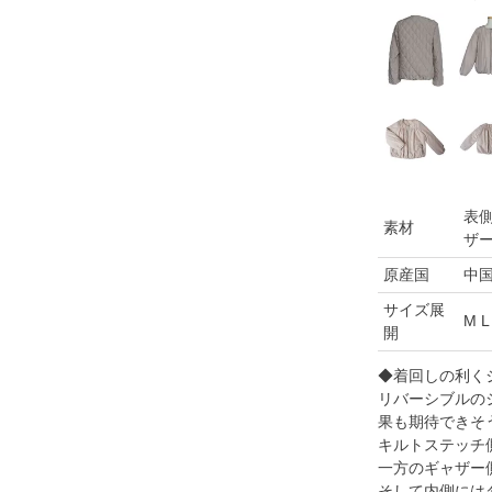
表側
素材
ザー
原産国
中
サイズ展
M L
開
◆着回しの利く
リバーシブルの
果も期待できそ
キルトステッチ
一方のギャザー
そして内側には