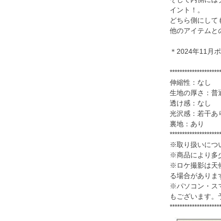
イント！。
どちら側にして
他のアイテムと
＊2024年11
********************
伸縮性：なし
生地の厚さ：普
透け感：なし
光沢感：若干あ
裏地：あり
********************
※取り扱いにつ
※商品により多少
※ロケ撮影は天
る場合がありま
※パソコン・ス
もございます。
********************